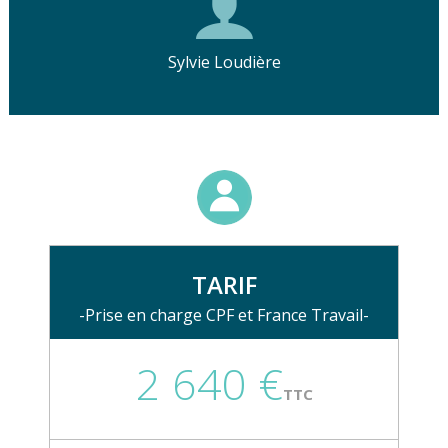
Sylvie Loudière
TARIF
-Prise en charge CPF et France Travail-
2 640 €
TTC