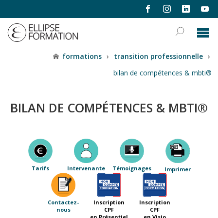
formations
›
transition professionnelle
›
bilan de compétences & mbti®
BILAN DE COMPÉTENCES & MBTI®
Tarifs
Intervenante
Témoignages
Imprimer
Contactez-
Inscription
Inscription
nous
CPF
CPF
en Présentiel
en Visio