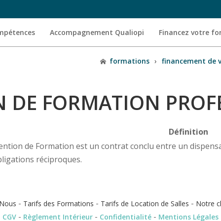
ompétences
Accompagnement Qualiopi
Financez votre f
formations
›
financement de 
 DE FORMATION PROF
Définition
ention de Formation est un contrat conclu entre un dispensat
bligations réciproques.
-
-
-
Nous
Tarifs des Formations
Tarifs de Location de Salles
Notre c
-
-
-
CGV
Règlement Intérieur
Confidentialité
Mentions Légales