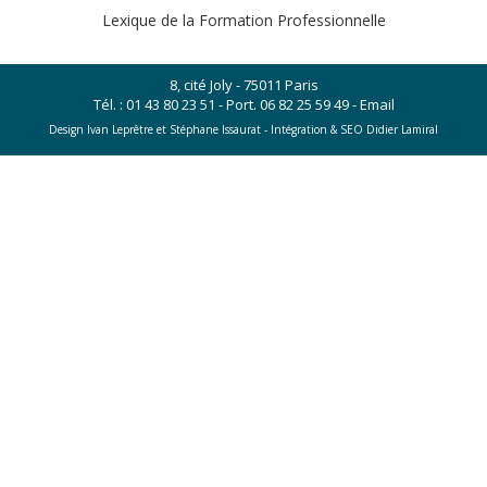
Lexique de la Formation Professionnelle
8, cité Joly - 75011 Paris
Tél. :
01 43 80 23 51
- Port.
06 82 25 59 49
-
Email
Design Ivan Leprêtre et Stéphane Issaurat -
Intégration & SEO Didier Lamiral