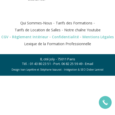
-
-
Qui Sommes-Nous
Tarifs des Formations
-
Tarifs de Location de Salles
Notre chaîne Youtube
-
-
-
CGV
Règlement Intérieur
Confidentialité
Mentions Légales
Lexique de la Formation Professionnelle
8, cité Joly - 75011 Paris
Tél. :
01 43 80 23 51
- Port.
06 82 25 59 49
-
Email
Design Ivan Leprêtre et Stéphane Issaurat -
Intégration & SEO Didier Lamiral