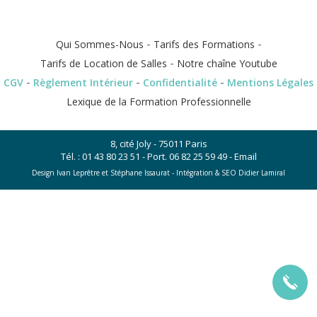
-
-
Qui Sommes-Nous
Tarifs des Formations
-
Tarifs de Location de Salles
Notre chaîne Youtube
-
-
-
CGV
Règlement Intérieur
Confidentialité
Mentions Légales
Lexique de la Formation Professionnelle
8, cité Joly - 75011 Paris
Tél. :
01 43 80 23 51
- Port.
06 82 25 59 49
-
Email
Design Ivan Leprêtre et Stéphane Issaurat -
Intégration & SEO Didier Lamiral