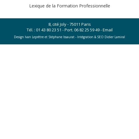
Lexique de la Formation Professionnelle
8, cité Joly - 75011 Paris
Tél. :
01 43 80 23 51
- Port.
06 82 25 59 49
-
Email
Design Ivan Leprêtre et Stéphane Issaurat -
Intégration & SEO Didier Lamiral