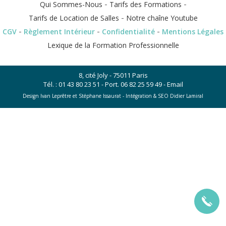
-
-
Qui Sommes-Nous
Tarifs des Formations
-
Tarifs de Location de Salles
Notre chaîne Youtube
-
-
-
CGV
Règlement Intérieur
Confidentialité
Mentions Légales
Lexique de la Formation Professionnelle
8, cité Joly - 75011 Paris
Tél. :
01 43 80 23 51
- Port.
06 82 25 59 49
-
Email
Design Ivan Leprêtre et Stéphane Issaurat -
Intégration & SEO Didier Lamiral