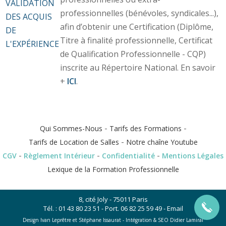
VALIDATION
professionnelles (bénévoles, syndicales...),
DES ACQUIS
afin d’obtenir une Certification (Diplôme,
DE
Titre à finalité professionnelle, Certificat
L'EXPÉRIENCE
de Qualification Professionnelle - CQP)
inscrite au Répertoire National. En savoir
+
ICI
.
-
-
Qui Sommes-Nous
Tarifs des Formations
-
Tarifs de Location de Salles
Notre chaîne Youtube
-
-
-
CGV
Règlement Intérieur
Confidentialité
Mentions Légales
Lexique de la Formation Professionnelle
8, cité Joly - 75011 Paris
Tél. :
01 43 80 23 51
- Port.
06 82 25 59 49
-
Email
Design Ivan Leprêtre et Stéphane Issaurat -
Intégration & SEO Didier Lamiral