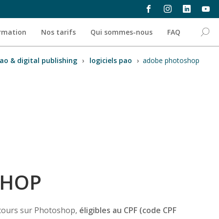
ormation
Nos tarifs
Qui sommes-nous
FAQ
ao & digital publishing
›
logiciels pao
›
adobe photoshop
SHOP
 cours sur Photoshop,
éligibles au CPF (code CPF