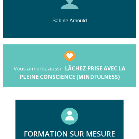
relaxation comme la cohérence cardiaque. À
l'issue, vous repartez avec un
plan d'action
personnalisé
pour maintenir ce bien-être au
Sabine Arnould
quotidien.
Vous aimerez aussi :
LÂCHEZ PRISE AVEC LA
PLEINE CONSCIENCE (MINDFULNESS)
FORMATION SUR MESURE